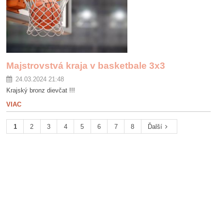
Majstrovstvá kraja v basketbale 3x3
24.03.2024 21:48
Krajský bronz dievčat !!!
VIAC
1
2
3
4
5
6
7
8
Ďalší