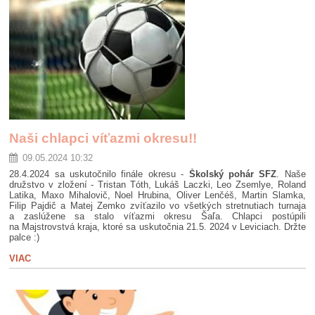
Naši chlapci víťazmi okresu!!
09.05.2024 10:32
28.4.2024 sa uskutočnilo finále okresu -
Školský pohár SFZ
. Naše
družstvo v zložení - Tristan Tóth, Lukáš Laczki, Leo Zsemlye, Roland
Latika, Maxo Mihalovič, Noel Hrubina, Oliver Lenčéš, Martin Slamka,
Filip Pajdič a Matej Zemko zvíťazilo vo všetkých stretnutiach turnaja
a zaslúžene sa stalo víťazmi okresu Šaľa. Chlapci postúpili
na Majstrovstvá kraja, ktoré sa uskutočnia 21.5. 2024 v Leviciach. Držte
palce :)
VIAC