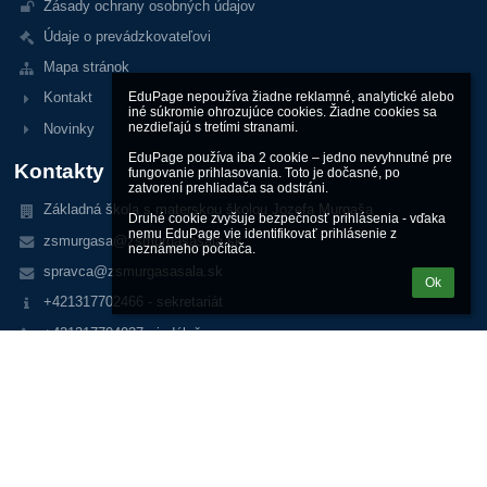
Zásady ochrany osobných údajov
Údaje o prevádzkovateľovi
Mapa stránok
EduPage nepoužíva žiadne reklamné, analytické alebo 
Kontakt
iné súkromie ohrozujúce cookies. Žiadne cookies sa 
nezdieľajú s tretími stranami.

Novinky
EduPage používa iba 2 cookie – jedno nevyhnutné pre 
Kontakty
fungovanie prihlasovania. Toto je dočasné, po 
zatvorení prehliadača sa odstráni.

Základná škola s materskou školou Jozefa Murgaša
Druhé cookie zvyšuje bezpečnosť prihlásenia - vďaka 
nemu EduPage vie identifikovať prihlásenie z 
zsmurgasa@zsmurgasasala.sk
neznámeho počítača.
spravca@zsmurgasasala.sk
Ok
+421317702466 - sekretariát
+421317704037 - jedáleň
+421910460638 - materská škola
+421911757363 -zástupkyne RŠ
Horná 22
92701 Šaľa
Slovakia
37861395