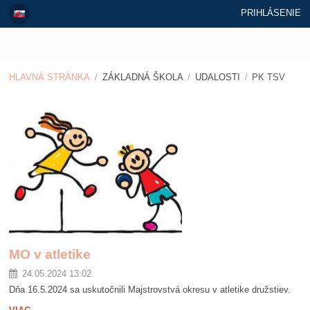
PRIHLÁSENIE
HLAVNÁ STRÁNKA
/
ZÁKLADNÁ ŠKOLA
/
UDALOSTI
/
PK TSV
PK
TSV
MO v atletike
24.05.2024 13:02
Dňa 16.5.2024 sa uskutočnili Majstrovstvá okresu v atletike družstiev.