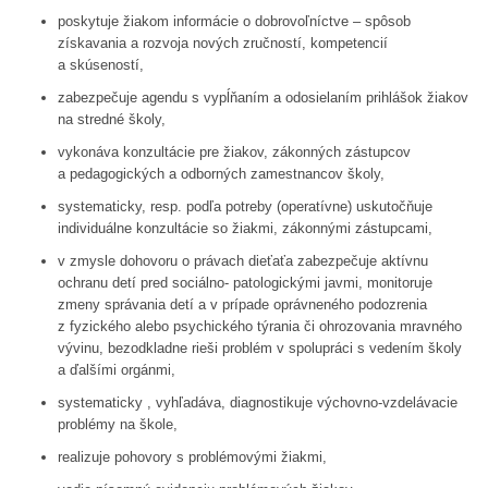
poskytuje žiakom informácie o dobrovoľníctve – spôsob
získavania a rozvoja nových zručností, kompetencií
a skúseností,
zabezpečuje agendu s vypĺňaním a odosielaním prihlášok žiakov
na stredné školy,
vykonáva konzultácie pre žiakov, zákonných zástupcov
a pedagogických a odborných zamestnancov školy,
systematicky, resp. podľa potreby (operatívne) uskutočňuje
individuálne konzultácie so žiakmi, zákonnými zástupcami,
v zmysle dohovoru o právach dieťaťa zabezpečuje aktívnu
ochranu detí pred sociálno- patologickými javmi, monitoruje
zmeny správania detí a v prípade oprávneného podozrenia
z fyzického alebo psychického týrania či ohrozovania mravného
vývinu, bezodkladne rieši problém v spolupráci s vedením školy
a ďalšími orgánmi,
systematicky , vyhľadáva, diagnostikuje výchovno-vzdelávacie
problémy na škole,
realizuje pohovory s problémovými žiakmi,