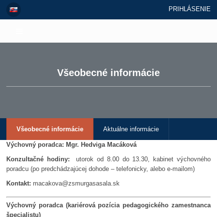
PRIHLÁSENIE
Všeobecné informácie
Všeobecné informácie
Aktuálne informácie
Výchovný poradca: Mgr. Hedviga Macáková
Konzultačné hodiny:
utorok od 8.00 do 13.30, kabinet výchovného
poradcu (po predchádzajúcej dohode – telefonicky, alebo e-mailom)
Kontakt:
macakova@zsmurgasasala.sk
Výchovný poradca (kariérová pozícia pedagogického zamestnanca
špecialistu)