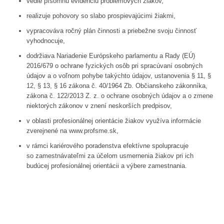
vedie písomnú evidenciu problémových žiakov,
realizuje pohovory so slabo prospievajúcimi žiakmi,
vypracováva ročný plán činnosti a priebežne svoju činnosť
vyhodnocuje,
dodržiava Nariadenie Európskeho parlamentu a Rady (EÚ)
2016/679 o ochrane fyzických osôb pri spracúvaní osobných
údajov a o voľnom pohybe takýchto údajov, ustanovenia § 11, §
12, § 13, § 16 zákona č. 40/1964 Zb. Občianskeho zákonníka,
zákona č. 122/2013 Z. z. o ochrane osobných údajov a o zmene
niektorých zákonov v znení neskorších predpisov,
v oblasti profesionálnej orientácie žiakov využíva informácie
zverejnené na www.profsme.sk,
v rámci kariérového poradenstva efektívne spolupracuje
so zamestnávateľmi za účelom usmernenia žiakov pri ich
budúcej profesionálnej orientácii a výbere zamestnania.