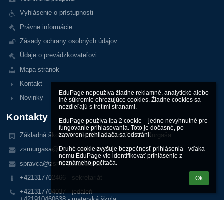
Vyhlásenie o prístupnosti
Právne informácie
Zásady ochrany osobných údajov
Údaje o prevádzkovateľovi
Mapa stránok
Kontakt
EduPage nepoužíva žiadne reklamné, analytické alebo 
Novinky
iné súkromie ohrozujúce cookies. Žiadne cookies sa 
nezdieľajú s tretími stranami.

Kontakty
EduPage používa iba 2 cookie – jedno nevyhnutné pre 
fungovanie prihlasovania. Toto je dočasné, po 
Základná škola s materskou školou Jozefa Murgaša
zatvorení prehliadača sa odstráni.

Druhé cookie zvyšuje bezpečnosť prihlásenia - vďaka 
zsmurgasa@zsmurgasasala.sk
nemu EduPage vie identifikovať prihlásenie z 
neznámeho počítača.
spravca@zsmurgasasala.sk
+421317702466 - sekretariát
Ok
+421317704037 - jedáleň
+421910460638 - materská škola
+421911757363 -zástupkyne RŠ
Horná 22