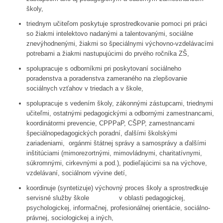
školy,
triednym učiteľom poskytuje sprostredkovanie pomoci pri práci
so žiakmi intelektovo nadanými a talentovanými, sociálne
znevýhodnenými, žiakmi so špeciálnymi výchovno-vzdelávacími
potrebami a žiakmi nastupujúcimi do prvého ročníka ZŠ,
spolupracuje s odborníkmi pri poskytovaní sociálneho
poradenstva a poradenstva zameraného na zlepšovanie
sociálnych vzťahov v triedach a v škole,
spolupracuje s vedením školy, zákonnými zástupcami, triednymi
učiteľmi, ostatnými pedagogickými a odbornými zamestnancami,
koordinátormi prevencie, CPPPaP, CŠPP, zamestnancami
špeciálnopedagogických poradní, ďalšími školskými
zariadeniami, orgánmi štátnej správy a samosprávy a ďalšími
inštitúciami (mimorezortnými, mimovládnymi, charitatívnymi,
súkromnými, cirkevnými a pod.), podieľajúcimi sa na výchove,
vzdelávaní, sociálnom vývine detí,
koordinuje (syntetizuje) výchovný proces školy a sprostredkuje
servisné služby škole v oblasti pedagogickej,
psychologickej, informačnej, profesionálnej orientácie, sociálno-
právnej, sociologickej a iných,