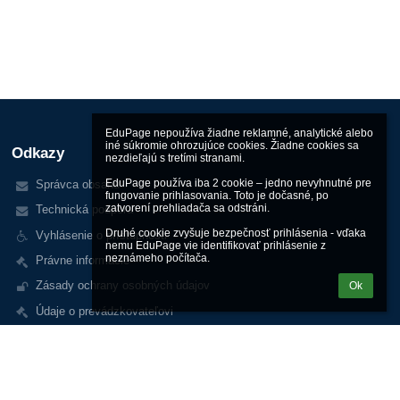
EduPage nepoužíva žiadne reklamné, analytické alebo 
iné súkromie ohrozujúce cookies. Žiadne cookies sa 
Odkazy
nezdieľajú s tretími stranami.

EduPage používa iba 2 cookie – jedno nevyhnutné pre 
Správca obsahu
fungovanie prihlasovania. Toto je dočasné, po 
zatvorení prehliadača sa odstráni.

Technická podpora
Druhé cookie zvyšuje bezpečnosť prihlásenia - vďaka 
Vyhlásenie o prístupnosti
nemu EduPage vie identifikovať prihlásenie z 
neznámeho počítača.
Právne informácie
Zásady ochrany osobných údajov
Ok
Údaje o prevádzkovateľovi
Mapa stránok
Kontakt
Novinky