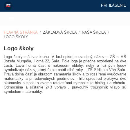
PRIHLÁSENIE
HLAVNÁ STRÁNKA
/
ZÁKLADNÁ ŠKOLA
/
NAŠA ŠKOLA
/
LOGO ŠKOLY
Logo
Logo školy
školy
Logo školy má tvar kruhu. V kruhopise je uvedený názov – ZŠ s MŠ
Jozefa Murgaša, Horná 22, Šaľa. Pole loga je priečne rozdelené na dve
časti. Ľavá horná časť s nákresom oblohy, rieky a lužných lesov
symbolizuje názov, ktorý škole patril dlhé roky – ZŠ Sídlisko Váh Šaľa.
Pravá dolná časť je obrazom zamerania školy a to rozšírené vyučovanie
matematiky a prírodovedných predmetov. Hríb uprostred prekrýva dve
skúmavky a spolu s dvoma ratolesťami symbolizuje biológiu a chémiu.
Odmocnina a sčítanie 2+3 vpravo , pravouhlý trojuholník vľavo sú
symbolom matematiky.