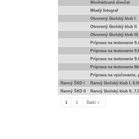
Minihádzaná dievčat
Mladý fotograf
Otvorený školský klub I
Otvorený školský klub II
Otvorený školský klub III
Príprava na testovanie 9.
Príprava na testovanie 9.
Príprava na testovanie 9.
Príprava na testovanie M
Príprava na vyučovanie, 
Ranný ŠKD I
Ranný školský klub I, 6.0
Ranný ŠKD II
Ranný školský klub II, 7.
1
2
Ďalší