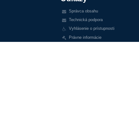
Správca obsahu
Technická podpora
Vyhlásenie o prístupnosti
Právne informácie
Zásady ochrany osobných údajov
Údaje o prevádzkovateľovi
Mapa stránok
Kontakt
Novinky