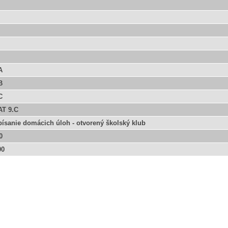
A
B
C
AT 9.C
písanie domácich úloh - otvorený školský klub
0
00