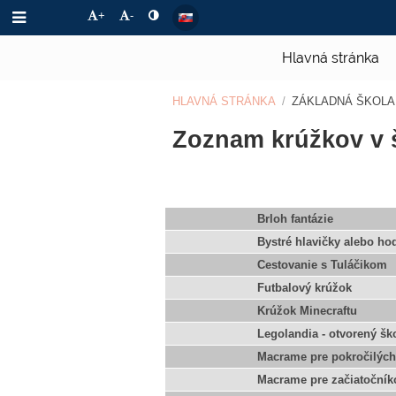
+
-
Hlavná stránka
HLAVNÁ STRÁNKA
/
ZÁKLADNÁ ŠKOLA
Ponuka
Zoznam krúžkov v š
krúžkov
Brloh fantázie
Bystré hlavičky alebo ho
Cestovanie s Tuláčikom
Futbalový krúžok
Krúžok Minecraftu
Legolandia - otvorený šk
Macrame pre pokročilých
Macrame pre začiatočník