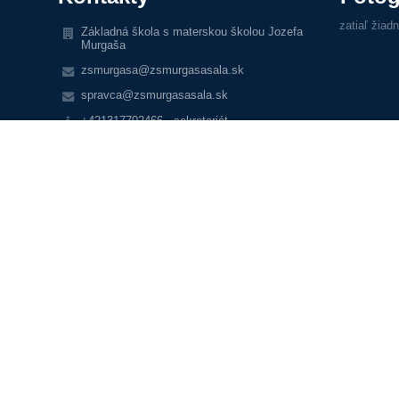
zatiaľ žiad
Základná škola s materskou školou Jozefa
Murgaša
zsmurgasa@zsmurgasasala.sk
spravca@zsmurgasasala.sk
+421317702466 - sekretariát
+421317704037 - jedáleň
+421910460638 - materská škola
+421911757363 -zástupkyne RŠ
Horná 22
92701 Šaľa
Slovakia
37861395
skolskajedalen@zsmurgasasala.sk
č. účtu: SK22 1100 0000 0026 2206 2010
radaskoly@zsmurgasasala.sk
smerecka@zsmurgasasala.sk