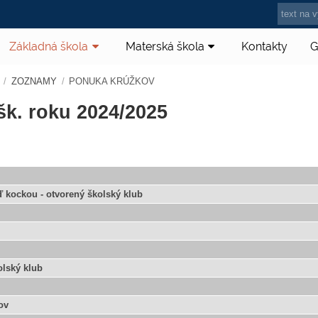
Základná škola
Materská škola
Kontakty
G
/
ZOZNAMY
/
PONUKA KRÚŽKOV
k. roku 2024/2025
ď kockou - otvorený školský klub
olský klub
ov