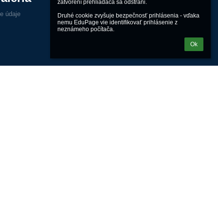
zatvorení prehliadača sa odstráni.

ne údaje
Druhé cookie zvyšuje bezpečnosť prihlásenia - vďaka 
nemu EduPage vie identifikovať prihlásenie z 
neznámeho počítača.
Ok