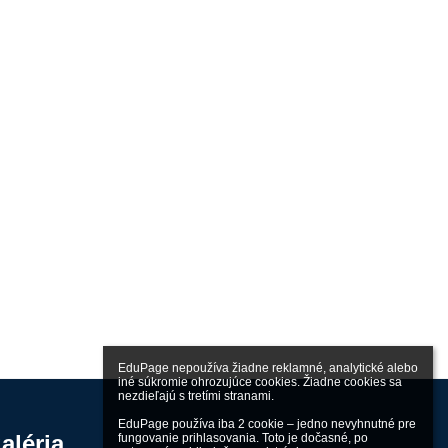
EduPage nepoužíva žiadne reklamné, analytické alebo 
iné súkromie ohrozujúce cookies. Žiadne cookies sa 
nezdieľajú s tretími stranami.

EduPage používa iba 2 cookie – jedno nevyhnutné pre 
aléria
fungovanie prihlasovania. Toto je dočasné, po 