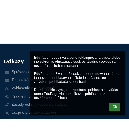
EduPage nepoužíva žiadne reklamné, analytické alebo 
Odkazy
iné súkromie ohrozujúce cookies. Žiadne cookies sa 
nezdieľajú s tretími stranami.

Správca obsahu
EduPage používa iba 2 cookie – jedno nevyhnutné pre 
fungovanie prihlasovania. Toto je dočasné, po 
Technická podpora
zatvorení prehliadača sa odstráni.

Vyhlásenie o prístupnosti
Druhé cookie zvyšuje bezpečnosť prihlásenia - vďaka 
nemu EduPage vie identifikovať prihlásenie z 
Právne informácie
neznámeho počítača.
Zásady ochrany osobných údajov
Ok
Údaje o prevádzkovateľovi
Mapa stránok
Kontakt