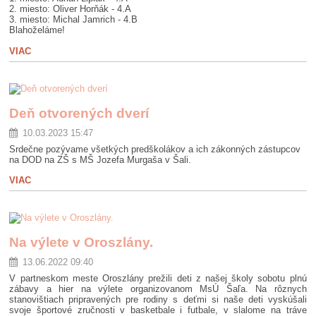
2. miesto: Oliver Horňák - 4.A
3. miesto: Michal Jamrich - 4.B
Blahoželáme!
VIAC
Deň otvorených dverí
10.03.2023 15:47
Srdečne pozývame všetkých predškolákov a ich zákonných zástupcov
na DOD na ZŠ s MŠ Jozefa Murgaša v Šali.
VIAC
Na výlete v Oroszlány.
13.06.2022 09:40
V partneskom meste Oroszlány prežili deti z našej školy sobotu plnú
zábavy a hier na výlete organizovanom MsÚ Šaľa. Na rôznych
stanovištiach pripravených pre rodiny s deťmi si naše deti vyskúšali
svoje športové zručnosti v basketbale i futbale, v slalome na tráve