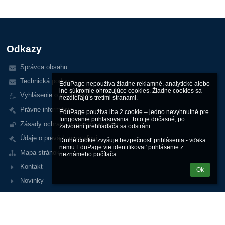
Odkazy
Správca obsahu
Technická podpora
EduPage nepoužíva žiadne reklamné, analytické alebo 
iné súkromie ohrozujúce cookies. Žiadne cookies sa 
Vyhlásenie o prístupnosti
nezdieľajú s tretími stranami.

Právne informácie
EduPage používa iba 2 cookie – jedno nevyhnutné pre 
fungovanie prihlasovania. Toto je dočasné, po 
Zásady ochrany osobných údajov
zatvorení prehliadača sa odstráni.

Údaje o prevádzkovateľovi
Druhé cookie zvyšuje bezpečnosť prihlásenia - vďaka 
nemu EduPage vie identifikovať prihlásenie z 
Mapa stránok
neznámeho počítača.
Kontakt
Ok
Novinky
Kontakty
Základná škola s materskou školou Jozefa Murgaša