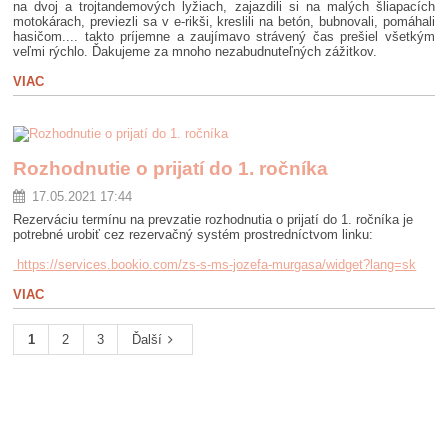
na dvoj a trojtandemových lyžiach, zajazdili si na malých šliapacích
motokárach, previezli sa v e-rikši, kreslili na betón, bubnovali, pomáhali
hasičom.... takto príjemne a zaujímavo strávený čas prešiel všetkým
veľmi rýchlo. Ďakujeme za mnoho nezabudnuteľných zážitkov.
VIAC
Rozhodnutie o prijatí do 1. ročníka
17.05.2021 17:44
Rezerváciu termínu na prevzatie rozhodnutia o prijatí do 1. ročníka je
potrebné urobiť cez rezervačný systém prostredníctvom linku:
https://services.bookio.com/zs-s-ms-jozefa-murgasa/widget?lang=sk
VIAC
1
2
3
Ďalší