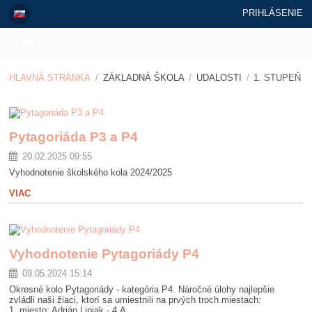
PRIHLÁSENIE
HLAVNÁ STRÁNKA
/
ZÁKLADNÁ ŠKOLA
/
UDALOSTI
/
1. STUPEŇ
1.
stupeň
Pytagoriáda P3 a P4
20.02.2025 09:55
Vyhodnotenie školského kola 2024/2025
VIAC
Vyhodnotenie Pytagoriády P4
09.05.2024 15:14
Okresné kolo Pytagoriády - kategória P4. Náročné úlohy najlepšie
zvládli naši žiaci, ktorí sa umiestnili na prvých troch miestach:
1. miesto: Adrián Lipiak - 4.A