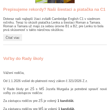
Prepisujeme rekordy? Naši šiestaci a piatačka na C1
Doteraz naši najlepší žiaci zvládli Cambridge English C1 v siedmom
ročníku. Teraz to skúsili piatačka Lenka a šiestaci Roman a Tamara.
Roman a Tamara už majú za sebou úrovne B1 a B2; pre Lenku to bola
prvá skúsenosť s takto náročnou skúškou.
Prepisujeme
Čítať viac
rekordy?
Naši
šiestaci
a
piatačka
Voľby do Rady školy
na
C1:
Vážení rodičia,
Od 1.1.2026 vošiel do platnosti nový zákon č.321/2026 Z.z.
V Rade školy pri ZŠ s MŠ Jozefa Murgaša je potrebné spraviť nové
voľby zo zástupcov rodičov.
Za zástupcu rodičov pre ZŠ je volený
1 kandidát.
Za zástupcu rodičov pre MŠ je volený
1 kandidát.