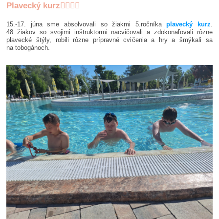
Plavecký kurz🏊‍♂️🥽🤽
15.-17. júna sme absolvovali so žiakmi 5.ročníka
plavecký kurz
.
48 žiakov so svojimi inštruktormi nacvičovali a zdokonaľovali rôzne
plavecké štýly, robili rôzne prípravné cvičenia a hry a šmýkali sa
na tobogánoch.