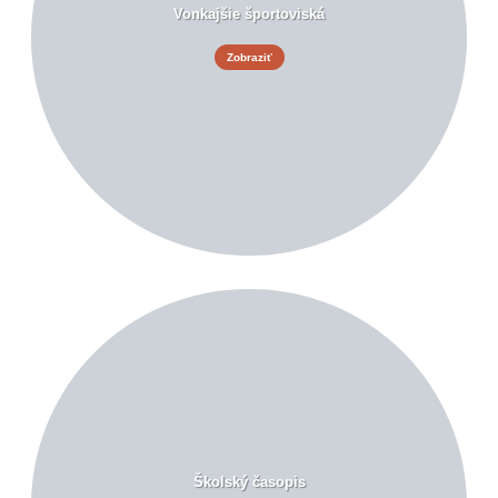
Vonkajšie športoviská
Zobraziť
Školský časopis