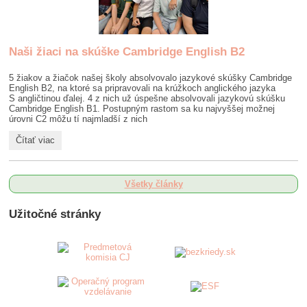
Naši žiaci na skúške Cambridge English B2
5 žiakov a žiačok našej školy absolvovalo jazykové skúšky Cambridge
English B2, na ktoré sa pripravovali na krúžkoch anglického jazyka
S angličtinou ďalej. 4 z nich už úspešne absolvovali jazykovú skúšku
Cambridge English B1. Postupným rastom sa ku najvyššej možnej
úrovni C2 môžu tí najmladší z nich
Naši
Čítať viac
žiaci
na
skúške
Cambridge
Všetky články
English
B2:
Užitočné stránky