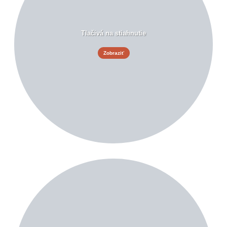
Tlačivá na stiahnutie
Zobraziť