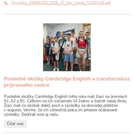
🏸
Vyveska_100006750_2026_27_bez_mena_%281%29.pdf
🏊
⛷️:
Posledné skúšky Cambridge English a transformácia
prípravného centra
Posledné skúšky Cambridge English tohto roka mali žiaci na úrovniach
A1, A2 a B1. Celkovo sa ich zúčastnilo 14 žiakov a žiačok našej školy.
Žiaci mali zo skúšok dobrý pocit a výsledky sa dozvedia približne
v auguste. Veríme, že ich celoročná práca im prinesie očakávané
výsledky. Dodržali sme aj našu
Posledné
Čítať viac
skúšky
Cambridge