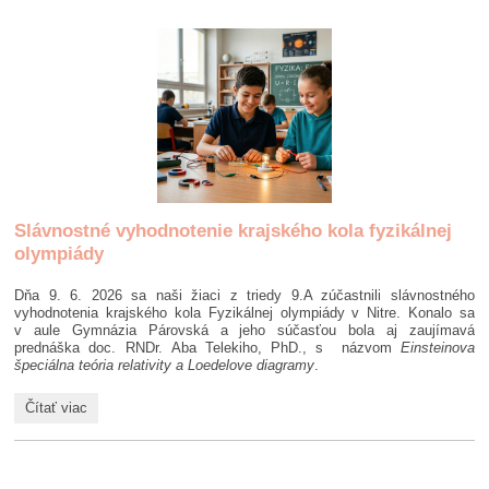
English
a
transformácia
prípravného
centra:
Slávnostné vyhodnotenie krajského kola fyzikálnej
olympiády
Dňa 9. 6. 2026 sa naši žiaci z triedy 9.A zúčastnili slávnostného
vyhodnotenia krajského kola Fyzikálnej olympiády v Nitre. Konalo sa
v aule Gymnázia Párovská a jeho súčasťou bola aj zaujímavá
prednáška doc. RNDr. Aba Telekiho, PhD., s názvom
Einsteinova
špeciálna teória relativity a Loedelove diagramy
.
Slávnostné
Čítať viac
vyhodnotenie
krajského
kola
fyzikálnej
olympiády: