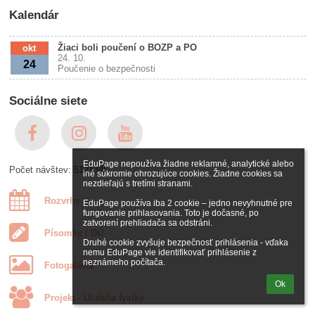
Kalendár
Žiaci boli poučení o BOZP a PO
okt
24. 10.
24
Poučenie o bezpečnosti
Sociálne siete
EduPage nepoužíva žiadne reklamné, analytické alebo 
Počet návštev: 5121345
iné súkromie ohrozujúce cookies. Žiadne cookies sa 
nezdieľajú s tretími stranami.

Rozvrhy
EduPage používa iba 2 cookie – jedno nevyhnutné pre 
fungovanie prihlasovania. Toto je dočasné, po 
zatvorení prehliadača sa odstráni.

Písomky / DÚ
Druhé cookie zvyšuje bezpečnosť prihlásenia - vďaka 
nemu EduPage vie identifikovať prihlásenie z 
neznámeho počítača.
Fotogaléria
Ok
Projekt - Učebňa fyziky