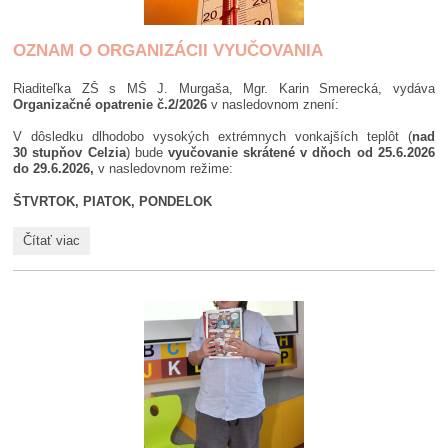
OZNAM O ORGANIZÁCII VYUČOVANIA
Riaditeľka ZŠ s MŠ J. Murgaša, Mgr. Karin Smerecká, vydáva
Organizačné opatrenie č.2/2026
v nasledovnom znení:
V dôsledku dlhodobo vysokých extrémnych vonkajších teplôt (
nad
30 stupňov Celzia
) bude
vyučovanie
skrátené v dňoch od 25.6.2026
do 29.6.2026,
v nasledovnom režime:
ŠTVRTOK, PIATOK, PONDELOK
OZNAM
Čítať viac
O
ORGANIZÁCII
VYUČOVANIA
: