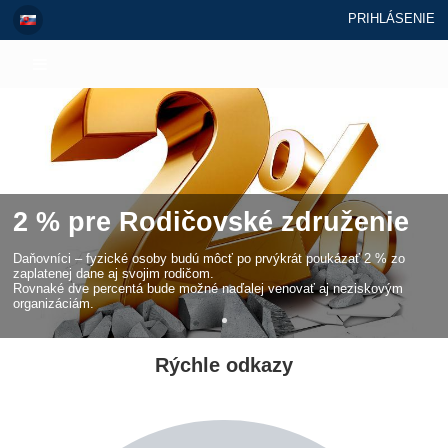
PRIHLÁSENIE
2 % pre Rodičovské združenie
Daňovníci – fyzické osoby budú môcť po prvýkrát poukázať 2 % zo
zaplatenej dane aj svojim rodičom.
Rovnaké dve percentá bude možné naďalej venovať aj neziskovým
organizáciám.
Rýchle odkazy