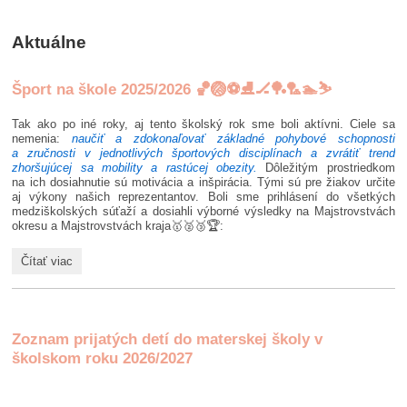
Aktuálne
Šport na škole 2025/2026 🏀🏐⚽⛸️🏒🏓🏸🏊⛷️
Tak ako po iné roky, aj tento školský rok sme boli aktívni. Ciele sa
nemenia:
naučiť a zdokonaľovať základné pohybové schopnosti
a zručnosti v jednotlivých športových disciplínach a zvrátiť trend
zhoršujúcej sa mobility a rastúcej obezity.
Dôležitým prostriedkom
na ich dosiahnutie sú motivácia a inšpirácia. Tými sú pre žiakov určite
aj výkony našich reprezentantov.
Boli sme prihlásení do všetkých
medziškolských súťaží a dosiahli výborné výsledky na Majstrovstvách
okresu a Majstrovstvách kraja🥇🥈🥉🏆:
Šport
Čítať viac
na
škole
2025/2026
🏀
🏐
Zoznam prijatých detí do materskej školy v
⚽
školskom roku 2026/2027
⛸️
🏒
🏓