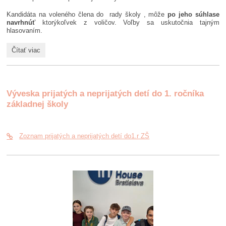
Kandidáta na voleného člena do rady školy , môže
po jeho súhlase
navrhnúť
ktorýkoľvek z voličov. Voľby sa uskutočnia tajným
hlasovaním.
Voľby
Čítať viac
do
Rady
školy:
Výveska prijatých a neprijatých detí do 1. ročníka
základnej školy
Zoznam prijatých a neprijatých detí do1.r ZŠ