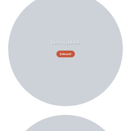
Školská jedáleň
Zobraziť