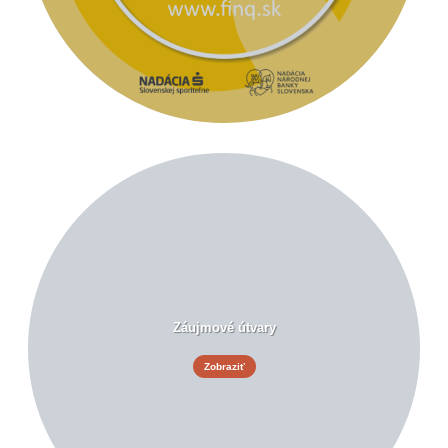
Záujmové útvary
Zobraziť