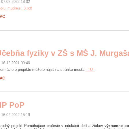
07.02.2022 18:02
olu_mudrejsi_3.pdf
IAC
čebňa fyziky v ZŠ s MŠ J. Murgaš
16.12.2021 09:40
formácie o projekte môžete nájsť na stránke mesta
- TU -
IAC
NP PoP
16.02.2022 15:19
rodný projekt Pomáhajúce profesie v edukácii detí a žiakov
významne pod