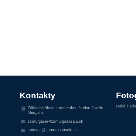
Kontakty
Foto
zatiaľ žiad
Základná škola s materskou školou Jozefa
Murgaša
zsmurgasa@zsmurgasasala.sk
spravca@zsmurgasasala.sk