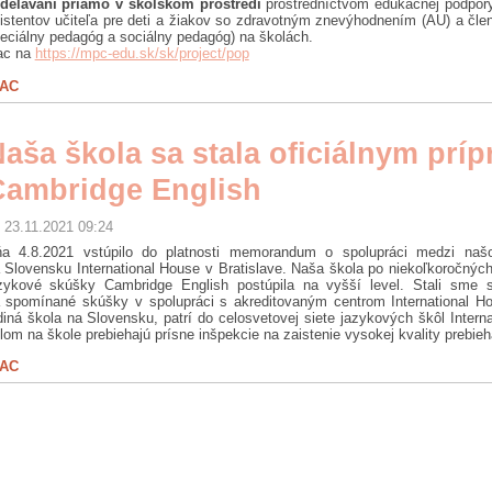
delávaní priamo v školskom prostredí
prostredníctvom edukačnej podpory
istentov učiteľa pre deti a žiakov so zdravotným znevýhodnením (AU) a čle
eciálny pedagóg a sociálny pedagóg) na školách.
ac na
https://mpc-edu.sk/sk/project/pop
IAC
aša škola sa stala oficiálnym pr
Cambridge English
23.11.2021 09:24
a 4.8.2021 vstúpilo do platnosti memorandum o spolupráci medzi naš
 Slovensku International House v Bratislave. Naša škola po niekoľkoročnýc
zykové skúšky Cambridge English postúpila na vyšší level. Stali sme s
 spomínané skúšky v spolupráci s akreditovaným centrom International Hou
diná škola na Slovensku, patrí do celosvetovej siete jazykových škôl Inter
lom na škole prebiehajú prísne inšpekcie na zaistenie vysokej kvality prebieh
IAC