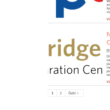
vz
as
šp
vi
V
N
Dń
na
ja
na
je
úe
V
1
2
Ďalší