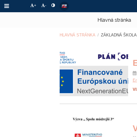
+
-
Hlavná stránka
HLAVNÁ STRÁNKA
/
ZÁKLADNÁ ŠKOLA
Projekty
E
En
V
V