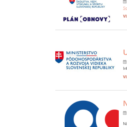
Sp
V
U
In
V
Ná