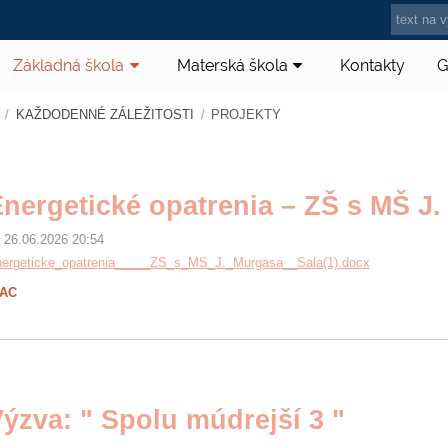
Základná škola
Materská škola
Kontakty
G
/
KAŽDODENNÉ ZÁLEŽITOSTI
/
PROJEKTY
nergetické opatrenia – ZŠ s MŠ J.
26.06.2026 20:54
ergeticke_opatrenia_____ZS_s_MS_J._Murgasa__Sala(1).docx
IAC
ýzva: " Spolu múdrejší 3 "