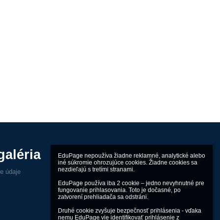
galéria
EduPage nepoužíva žiadne reklamné, analytické alebo 
iné súkromie ohrozujúce cookies. Žiadne cookies sa 
nezdieľajú s tretími stranami.

ne údaje
EduPage používa iba 2 cookie – jedno nevyhnutné pre 
fungovanie prihlasovania. Toto je dočasné, po 
zatvorení prehliadača sa odstráni.

Druhé cookie zvyšuje bezpečnosť prihlásenia - vďaka 
nemu EduPage vie identifikovať prihlásenie z 