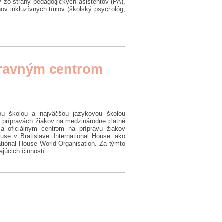
 zo strany pedagogických asistentov (PA),
nov inkluzívnych tímov (školský psychológ,
ípravným centrom
ou školou a najväčšou jazykovou školou
h prípravách žiakov na medzinárodne platné
a oficiálnym centrom na prípravu žiakov
se v Bratislave. International House, ako
national House World Organisation. Za týmto
ajúcich činností.